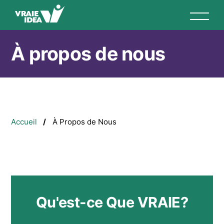
Aller
au
contenu
principal
À propos de nous
Fil
Accueil
À Propos de Nous
d'Ariane
Qu'est-ce Que VRAIE?