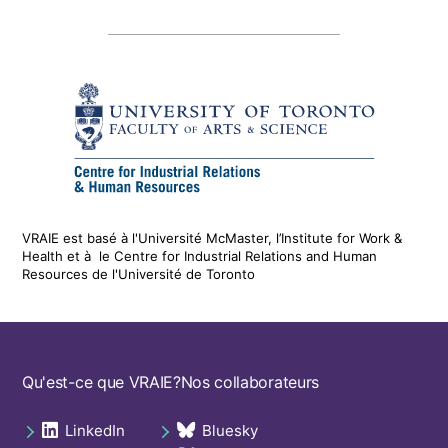
VRAIE est basé à l'Université McMaster, l’Institute for Work &
Health
et
à le
Centre for Industrial Relations and Human
Resources de l'Université de Toronto
Footer
Qu'est-ce que VRAIE?
Nos collaborateurs
navigation
LinkedIn
Bluesky
Social
opens in a new tab
opens in a new tab