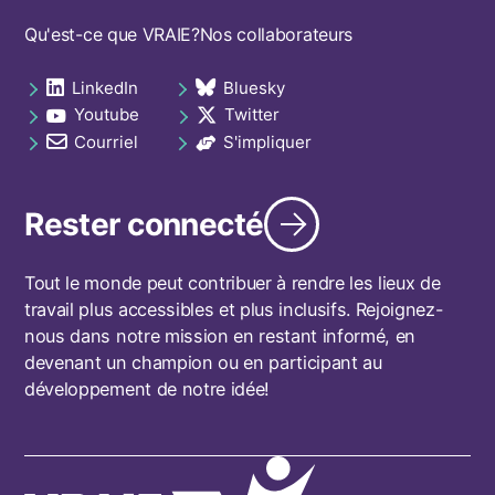
Footer
Qu'est-ce que VRAIE?
Nos collaborateurs
navigation
LinkedIn
Bluesky
Social
opens in a new tab
opens in a new tab
Youtube
Twitter
links
opens in a new tab
opens in a new tab
footer
Courriel
S'impliquer
opens in a new tab
opens in a new tab
Rester connecté
Tout le monde peut contribuer à rendre les lieux de
travail plus accessibles et plus inclusifs. Rejoignez-
nous dans notre mission en restant informé, en
devenant un champion ou en participant au
développement de notre idée!