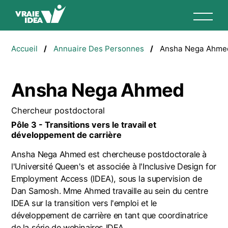
Aller
au
contenu
Fil
principal
Accueil
Annuaire Des Personnes
Ansha Nega Ahme
d'Ariane
Ansha Nega Ahmed
Chercheur postdoctoral
Pôle 3 - Transitions vers le travail et
développement de carrière
Ansha Nega Ahmed est chercheuse postdoctorale à
l'Université Queen's et associée à l'Inclusive Design for
Employment Access (IDEA), sous la supervision de
Dan Samosh. Mme Ahmed travaille au sein du centre
IDEA sur la transition vers l'emploi et le
développement de carrière en tant que coordinatrice
de la série de webinaires IDEA.