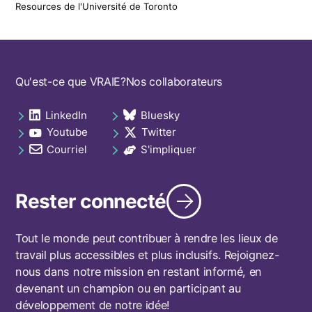
Resources de l'Université de Toronto
Footer
Qu'est-ce que VRAIE?
Nos collaborateurs
navigation
LinkedIn
Bluesky
Social
opens in a new tab
opens in a new tab
Youtube
Twitter
links
opens in a new tab
opens in a new tab
footer
Courriel
S'impliquer
opens in a new tab
opens in a new tab
Rester connecté
Tout le monde peut contribuer à rendre les lieux de
travail plus accessibles et plus inclusifs. Rejoignez-
nous dans notre mission en restant informé, en
devenant un champion ou en participant au
développement de notre idée!