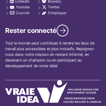
LinkedIn
Bluesky
Social
opens in a new tab
opens in a new tab
Youtube
Twitter
links
opens in a new tab
opens in a new tab
footer
Courriel
S'impliquer
opens in a new tab
opens in a new tab
Rester connecté
Tout le monde peut contribuer à rendre les lieux de
travail plus accessibles et plus inclusifs. Rejoignez-
nous dans notre mission en restant informé, en
devenant un champion ou en participant au
développement de notre idée!