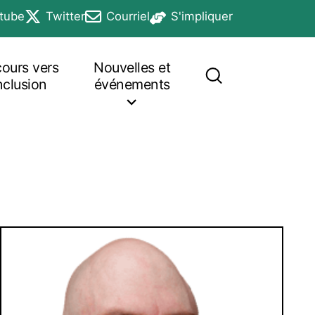
tube
Twitter
Courriel
S'impliquer
n a new tab
opens in a new tab
opens in a new tab
opens in a new tab
cours vers
Nouvelles et
inclusion
événements