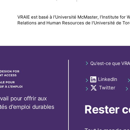
VRAIE est basé à l'Université McMaster, l’Institute for
Relations and Human Resources de l'Université de To
Footer
Qu'est-ce que VRA
navigation
LinkedIn
Social
opens in a new t
links
Twitter
opens in a new t
footer
vail pour offrir aux
Rester 
tés d'emploi durables