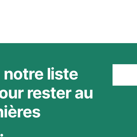
notre liste
Rest
our rester au
nières
.