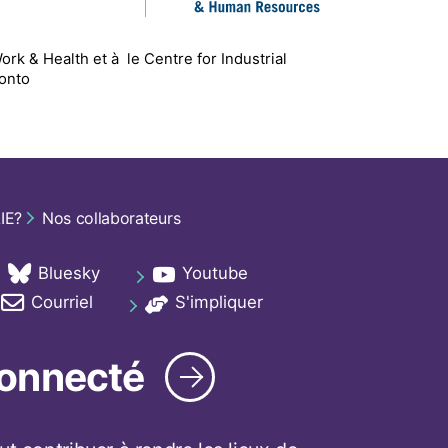
 Work & Health
et
à le
Centre for Industrial
ronto
IE?
Nos collaborateurs
Bluesky
Youtube
ab
opens in a new tab
opens in a new tab
Courriel
S'impliquer
ab
opens in a new tab
opens in a new tab
connecté