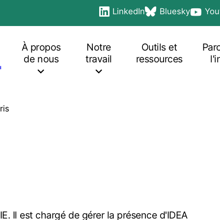
LinkedIn
Bluesky
You
Social
opens in a new tab
opens in a new tab
opens i
links
Main
navigation
À propos
Notre
Outils et
Par
de nous
travail
ressources
l'
ris
E. Il est chargé de gérer la présence d'IDEA