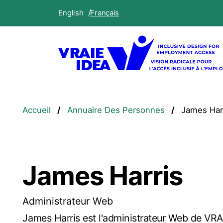
Aller
English
Français
au
contenu
principal
Fil
Accueil
Annuaire Des Personnes
James Har
d'Ariane
James Harris
Administrateur Web
James Harris est l'administrateur Web de VRAI