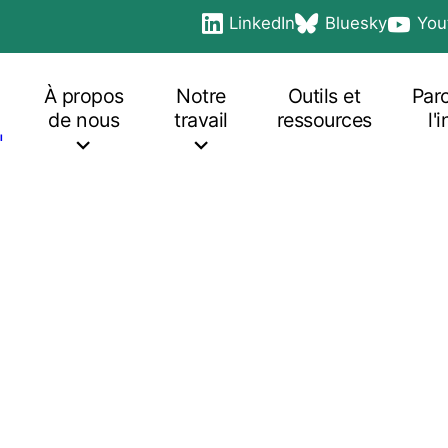
LinkedIn
Bluesky
You
Social
opens in a new tab
opens in a new tab
opens i
links
Main
navigation
À propos
Notre
Outils et
Par
de nous
travail
ressources
l'