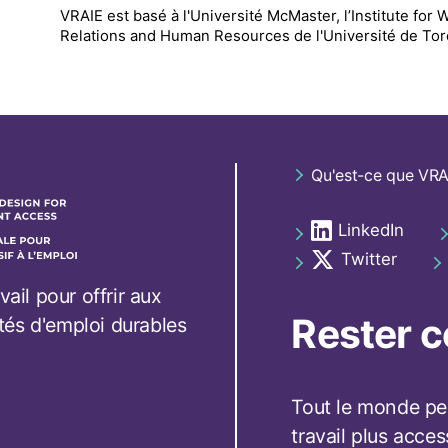
VRAIE est basé à l'Université McMaster, l’Institute for
Relations and Human Resources de l'Université de To
Footer
Qu'est-ce que VRA
navigation
LinkedIn
Social
opens in a new t
links
Twitter
opens in a new t
footer
vail pour offrir aux
Rester 
tés d'emploi durables
Tout le monde peu
travail plus acces