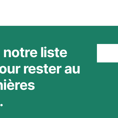
notre liste
Rest
our rester au
nières
.