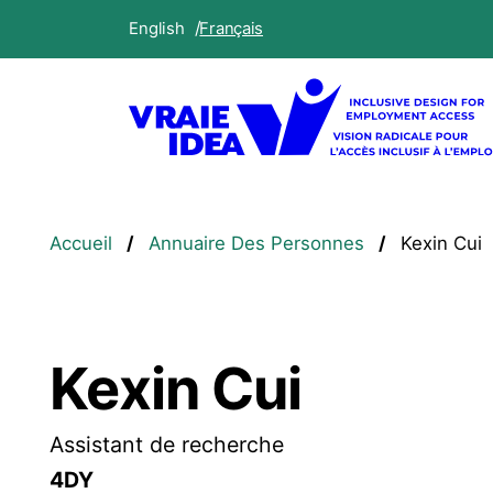
Aller
English
Français
au
contenu
principal
Fil
Accueil
Annuaire Des Personnes
Kexin Cui
d'Ariane
Kexin Cui
Assistant de recherche
4DY