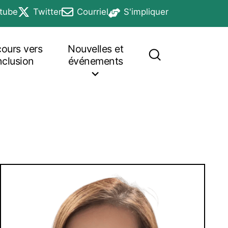
tube
Twitter
Courriel
S'impliquer
n a new tab
opens in a new tab
opens in a new tab
opens in a new tab
cours vers
Nouvelles et
inclusion
événements