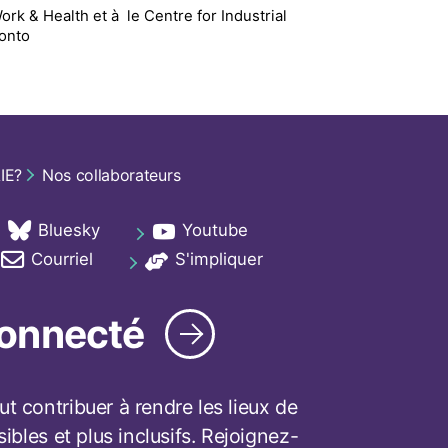
 Work & Health
et
à le
Centre for Industrial
ronto
IE?
Nos collaborateurs
Bluesky
Youtube
ab
opens in a new tab
opens in a new tab
Courriel
S'impliquer
ab
opens in a new tab
opens in a new tab
connecté
t contribuer à rendre les lieux de
sibles et plus inclusifs. Rejoignez-