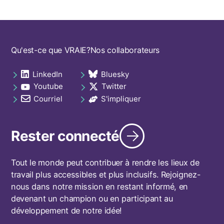
Footer
Qu'est-ce que VRAIE?
Nos collaborateurs
navigation
LinkedIn
Bluesky
Social
opens in a new tab
opens in a new tab
Youtube
Twitter
links
opens in a new tab
opens in a new tab
footer
Courriel
S'impliquer
opens in a new tab
opens in a new tab
Rester connecté
Tout le monde peut contribuer à rendre les lieux de
travail plus accessibles et plus inclusifs. Rejoignez-
nous dans notre mission en restant informé, en
devenant un champion ou en participant au
développement de notre idée!